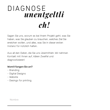
DIAGNOSE
unentgeltli
ch!
Sagen Sie uns, worum es bei Ihrem Projekt geht, was Sie
haben, was Sie glauben zu brauchen, welches Ziel Sie
erreichen wollen, und alles, was Sie in dieser ersten
Instanz für nützlich halten.
Aus all den Daten, die Sie uns übermitteln: Wir nehmen
Kontakt mit Ihnen auf, klären Zweifel und
diagnostizieren!
Womit fangen Sie an?
- Branding
- Digital Designs
- Website
- Desings for printing.