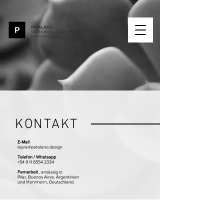
PATALANO
Grafikdesign, Art Direction und
Kommunikation.
KONTAKT
E-Mail
laura@patalano.design
Telefon / Whatsapp
+54 9 11 6554 2334
Fernarbeit
, ansässig in
Pilar, Buenos Aires, Argentinien
und
, Deutschland.
Mannheim